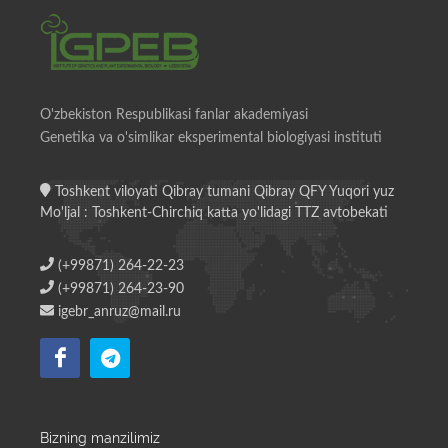
O'zbekiston Respublikasi fanlar akademiyasi
Genetika va o'simlikar eksperimental biologiyasi instituti
Toshkent viloyati Qibray tumani Qibray QFY Yuqori yuz
Mo'ljal : Toshkent-Chirchiq katta yo'lidagi TTZ avtobekati
(+99871) 264-22-23
(+99871) 264-23-90
igebr_anruz@mail.ru
Bizning manzilimiz