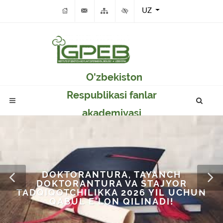
UZ
O'zbekiston
Respublikasi fanlar
akademiyasi
Genetika va o'simlikar
eksperimental
biologiyasi instituti
DOKTORANTURA, TAYANCH
DOKTORANTURA VA STAJYOR
TADQIQOTCHILIKKA 2026 YIL UCHUN
QABUL E’LON QILINADI!