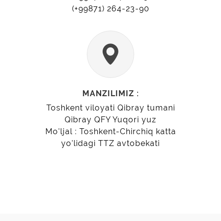
(+99871) 264-23-90
MANZILIMIZ :
Toshkent viloyati Qibray tumani
Qibray QFY Yuqori yuz
Mo'ljal : Toshkent-Chirchiq katta
yo'lidagi TTZ avtobekati