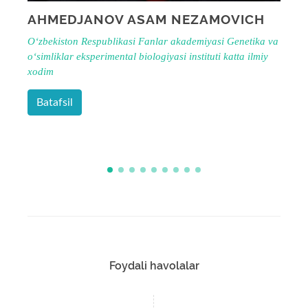
AHMEDJANOV ASAM NEZAMOVICH
O‘zbekiston Respublikasi Fanlar akademiyasi Genetika va
o‘simliklar eksperimental biologiyasi instituti katta ilmiy
O
xodim
o
r
Batafsil
Foydali havolalar