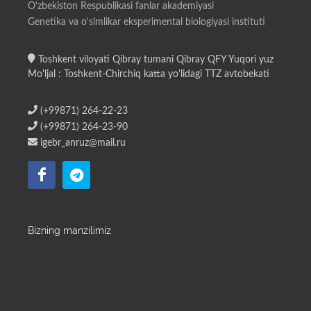
O'zbekiston Respublikasi fanlar akademiyasi
Genetika va o'simlikar eksperimental biologiyasi instituti
Toshkent viloyati Qibray tumani Qibray QFY Yuqori yuz
Mo'ljal : Toshkent-Chirchiq katta yo'lidagi TTZ avtobekati
(+99871) 264-22-23
(+99871) 264-23-90
igebr_anruz@mail.ru
Bizning manzilimiz