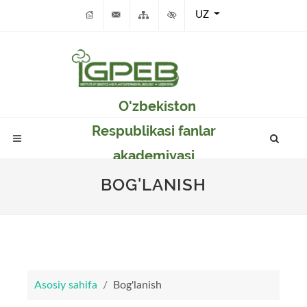
UZ
O'zbekiston
Respublikasi fanlar
akademiyasi
Genetika va o'simlikar
BOG'LANISH
eksperimental
biologiyasi instituti
Asosiy sahifa
Bog'lanish