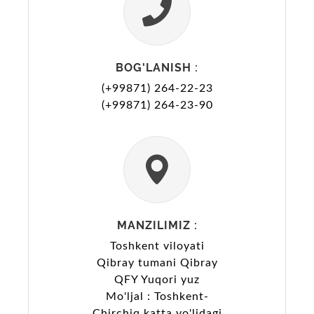
BOG'LANISH :
(+99871) 264-22-23
(+99871) 264-23-90
MANZILIMIZ :
Toshkent viloyati
Qibray tumani Qibray
QFY Yuqori yuz
Mo'ljal : Toshkent-
Chirchiq katta yo'lidagi