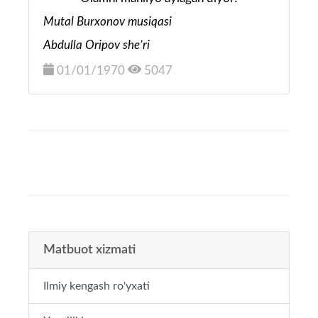
Mutal Burxonov musiqasi
Abdulla Oripov she’ri
01/01/1970
5047
Matbuot xizmati
Ilmiy kengash ro'yxati