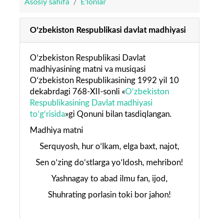
Asosiy sahifa
E'lonlar
O'zbekiston Respublikasi davlat madhiyasi
O‘zbekiston Respublikasi Davlat
madhiyasining matni va musiqasi
O‘zbekiston Respublikasining 1992 yil 10
dekabrdagi 768-XII-sonli «
O‘zbekiston
Respublikasining Davlat madhiyasi
to‘g‘risida
»gi Qonuni bilan tasdiqlangan.
Madhiya matni
Serquyosh, hur o‘lkam, elga baxt, najot,
Sen o‘zing do‘stlarga yo‘ldosh, mehribon!
Yashnagay to abad ilmu fan, ijod,
Shuhrating porlasin toki bor jahon!