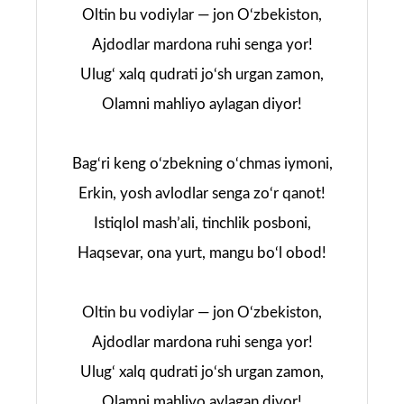
Oltin bu vodiylar — jon O‘zbekiston,
Ajdodlar mardona ruhi senga yor!
Ulug‘ xalq qudrati jo‘sh urgan zamon,
Olamni mahliyo aylagan diyor!
Bag‘ri keng o‘zbekning o‘chmas iymoni,
Erkin, yosh avlodlar senga zo‘r qanot!
Istiqlol mash’ali, tinchlik posboni,
Haqsevar, ona yurt, mangu bo‘l obod!
Oltin bu vodiylar — jon O‘zbekiston,
Ajdodlar mardona ruhi senga yor!
Ulug‘ xalq qudrati jo‘sh urgan zamon,
Olamni mahliyo aylagan diyor!