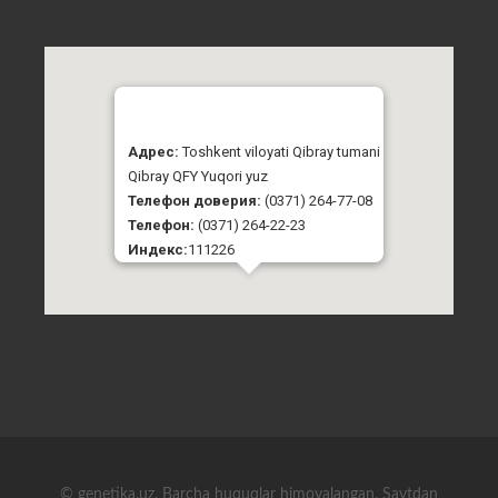
Адрес:
Toshkent viloyati Qibray tumani
Qibray QFY Yuqori yuz
Телефон доверия:
(0371) 264-77-08
Телефон:
(0371) 264-22-23
Индекс:
111226
© genetika.uz. Barcha huquqlar himoyalangan. Saytdan