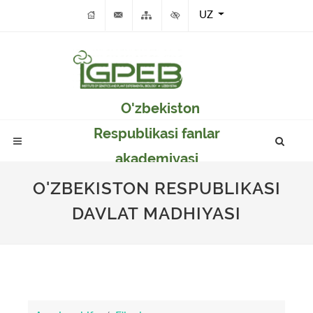
UZ
O'zbekiston
Respublikasi fanlar
akademiyasi
Genetika va o'simlikar
O'ZBEKISTON RESPUBLIKASI
eksperimental
DAVLAT MADHIYASI
biologiyasi instituti