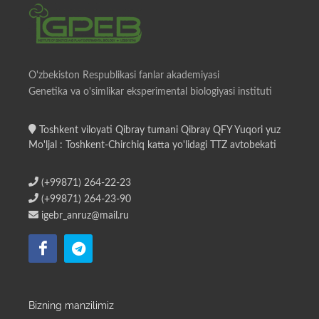
O'zbekiston Respublikasi fanlar akademiyasi
Genetika va o'simlikar eksperimental biologiyasi instituti
Toshkent viloyati Qibray tumani Qibray QFY Yuqori yuz
Mo'ljal : Toshkent-Chirchiq katta yo'lidagi TTZ avtobekati
(+99871) 264-22-23
(+99871) 264-23-90
igebr_anruz@mail.ru
Bizning manzilimiz