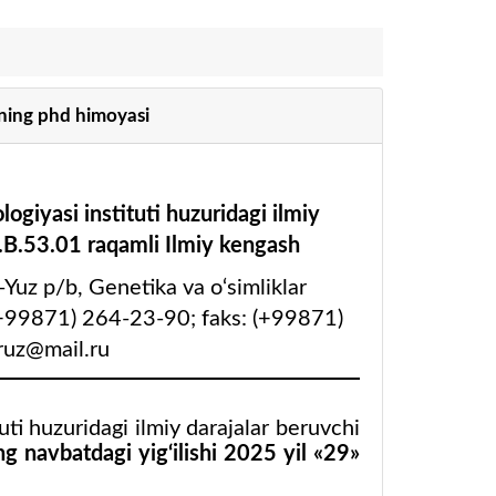
ning phd himoyasi
ogiyasi instituti huzuridagi ilmiy
.B.53.01 raqamli Ilmiy kengash
Yuz p/b, Genetika va o‘simliklar
.: (+99871) 264-23-90; faks: (+99871)
ruz@mail.ru
uti huzuridagi ilmiy darajalar beruvchi
g navbatdagi yig‘ilishi
2025 yil «
29
»