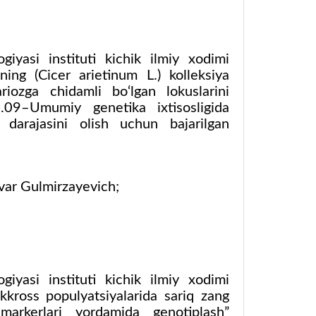
giyasi instituti kichik ilmiy xodimi
ing (Cicer arietinum L.) kolleksiya
iozga chidamli bo‘lgan lokuslarini
00.09–Umumiy genetika ixtisosligida
y darajasini olish uchun bajarilgan
nvar Gulmirzayevich;
giyasi instituti kichik ilmiy xodimi
kross populyatsiyalarida sariq zang
 markerlari yordamida genotiplash”