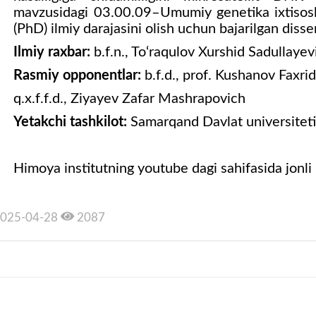
mavzusidagi 03.00.09–Umumiy genetika ixtisoslig
(PhD) ilmiy darajasini olish uchun bajarilgan disse
Ilmiy raxbar:
b.f.n., To‘raqulov Xurshid Sadullayev
Rasmiy opponentlar:
b.f.d., prof. Kushanov Faxri
q.x.f.f.d., Ziyayev Zafar Mashrapovich
Yetakchi tashkilot:
Samarqand Davlat universiteti
Himoya institutning youtube dagi sahifasida jonli 
025-04-28
2087