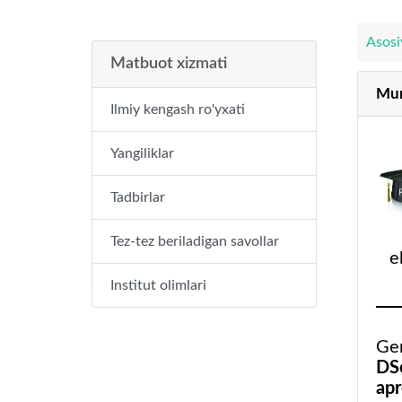
Asosi
Matbuot xizmati
Mur
Ilmiy kengash ro'yxati
Yangiliklar
Tadbirlar
Tez-tez beriladigan savollar
e
Institut olimlari
Gen
DS
apr