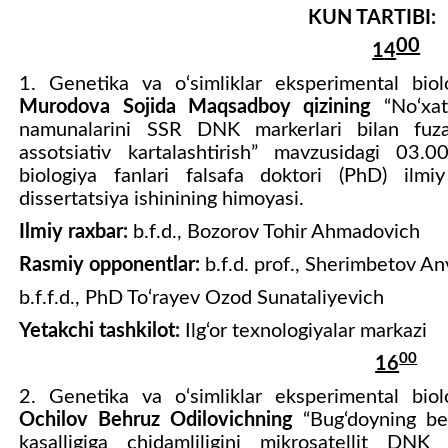
KUN TARTIBI:
00
1
4
1.
Genetika va o‘simliklar eksperimental biolo
Murodova Sojida Maqsadboy qizining
“No‘xatn
namunalarini SSR DNK markerlari bilan fuzar
assotsiativ kartalashtirish” mavzusidagi 03.
biologiya fanlari falsafa doktori (PhD) ilmi
dissertatsiya ishinining himoyasi.
Ilmiy raxbar:
b.f.d., Bozorov Tohir Ahmadovich
Rasmiy opponentlar:
b.f.d. prof., Sherimbetov A
b.f.f.d., PhD To‘rayev Ozod Sunataliyevich
Yetakchi tashkilot:
Ilg‘or texnologiyalar markazi
00
16
2.
Genetika va o‘simliklar eksperimental biolo
Ochilov Behruz Odilovichning
“Bug‘doyning bek
kasalligiga chidamliligini mikrosatellit DNK