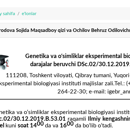
y sahifa
e'lonlar
odova Sojida Maqsadboy qizi va Ochilov Behruz Odilovich
Genetika va o‘simliklar eksperimental biol
darajalar beruvchi DSc.02/30.12.2019
111208, Toshkent viloyati, Qibray tumani, Yuqori-
ksperimental biologiyasi instituti majlislar zali.Tel
264-22-30; e-mail: igebr_an
etika va o‘simliklar eksperimental biologiyasi instit
c.02/30.12.2019.B.53.01
raqamli
Ilmiy kengashnin
00
00
el
kuni
soat 1
4
da va
1
6
da bo‘lib o‘tadi.