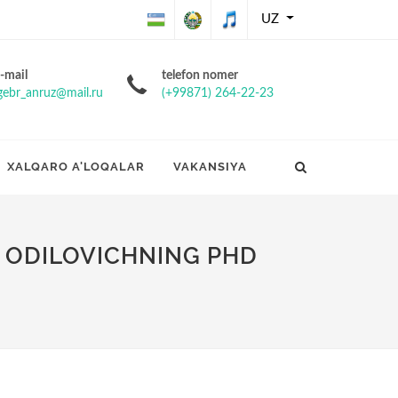
UZ
O'zbekiston
O'zbekiston
O'zbekiston
-mail
telefon nomer
gebr_anruz@mail.ru
(+99871) 264-22-23
Respublikasining
Respublikasi
Respublikasi
Davlat bayrog'i
davlat gerbi
davlat
XALQARO A'LOQALAR
VAKANSIYA
madhiyasi
 ODILOVICHNING PHD