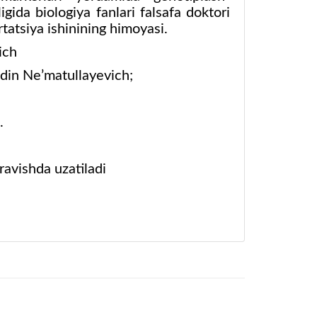
ida biologiya fanlari falsafa doktori
rtatsiya ishinining himoyasi.
ich
ddin Ne’matullayevich;
.
ravishda uzatiladi