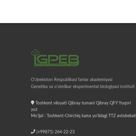
O'zbekiston Respublikasi fanlar akademiyasi
Genetika va o'simlikar eksperimental biologiyasi instituti
Toshkent viloyati Qibray tumani Qibray QFY Yuqori
yuz
Mo'ljal : Toshkent-Chirchiq katta yo'lidagi TTZ avtobekat
(+99871) 264-22-23