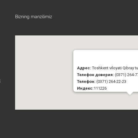
Bizning manzilimiz
Адрес:
Toshkent viloyati Qibray 
Телефон доверия:
(0371) 264-7
Телефон:
(0371) 264-22-23
i
Индекс:
111226