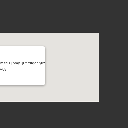
tumani Qibray QFY Yuqori yuz
7-08