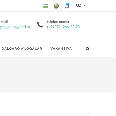
UZ
O'zbekiston
O'zbekiston
O'zbekiston
-mail
telefon nomer
gebr_anruz@mail.ru
(+99871) 264-22-23
Respublikasining
Respublikasi
Respublikasi
Davlat bayrog'i
davlat gerbi
davlat
XALQARO A'LOQALAR
VAKANSIYA
madhiyasi