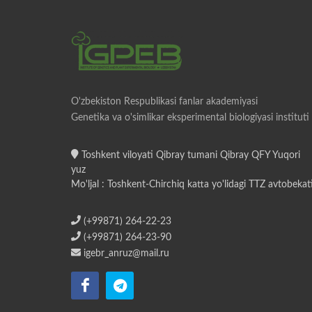
O'zbekiston Respublikasi fanlar akademiyasi
Genetika va o'simlikar eksperimental biologiyasi instituti
Toshkent viloyati Qibray tumani Qibray QFY Yuqori
yuz
Mo'ljal : Toshkent-Chirchiq katta yo'lidagi TTZ avtobekat
(+99871) 264-22-23
(+99871) 264-23-90
igebr_anruz@mail.ru