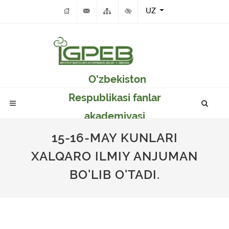
UZ
O'zbekiston
Respublikasi fanlar
akademiyasi
Genetika va o'simlikar
15-16-MAY KUNLARI
eksperimental
XALQARO ILMIY ANJUMAN
biologiyasi instituti
BO'LIB O'TADI.