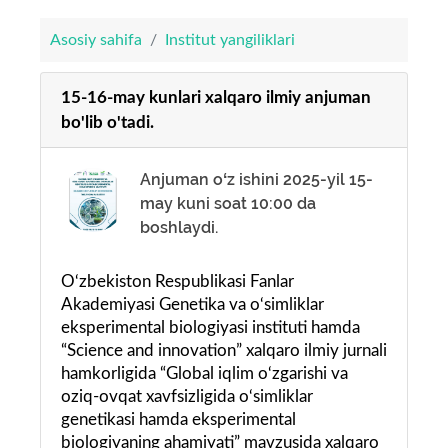
Asosiy sahifa
Institut yangiliklari
15-16-may kunlari xalqaro ilmiy anjuman
bo'lib o'tadi.
Anjuman oʻz ishini 2025-yil 15-
may kuni soat 10:00 da
boshlaydi.
O‘zbekiston Respublikasi Fanlar
Akademiyasi Genetika va o‘simliklar
eksperimental biologiyasi instituti hamda
“Science and innovation” xalqaro ilmiy jurnali
hamkorligida “Global iqlim o‘zgarishi va
oziq-ovqat xavfsizligida o‘simliklar
genetikasi hamda eksperimental
biologiyaning ahamiyati” mavzusida xalqaro