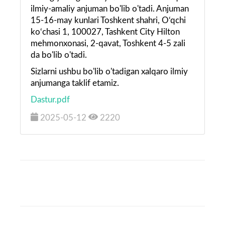
ilmiy-аmаliy anjuman bo'lib o'tadi. Anjuman
15-16-may kunlari Toshkent shahri, O‘qchi
ko‘chasi 1, 100027, Tashkent City Hilton
mehmonxonasi, 2-qavat, Toshkent 4-5 zali
da bo'lib o'tadi.
Sizlarni ushbu bo'lib o'tadigan xalqaro ilmiy
anjumanga taklif etamiz.
Dastur.pdf
2025-05-12
2220