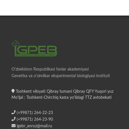
O'zbekiston Respublikasi fanlar akademiyasi
Genetika va o'simlikar eksperimental biologiyasi instituti
Toshkent viloyati Qibray tumani Qibray QFY Yuqori yuz
Mo'ljal : Toshkent-Chirchiq katta yo'lidagi TTZ avtobekati
(+99871) 264-22-23
(+99871) 264-23-90
igebr_anruz@mail.ru