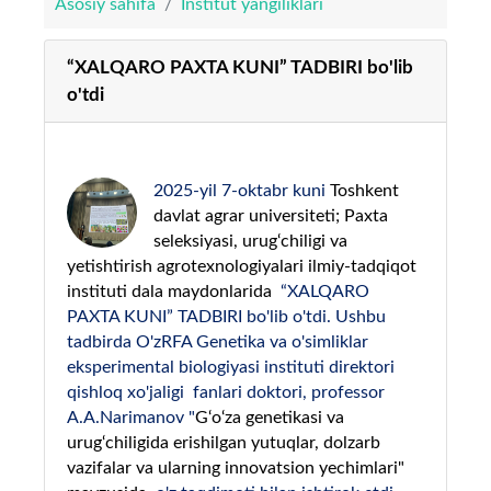
Asosiy sahifa
Institut yangiliklari
“XALQARO PAXTA KUNI” TADBIRI bo'lib
o'tdi
2025-yil 7-oktabr kuni
Toshkent
davlat agrar universiteti; Paxta
seleksiyasi, urug‘chiligi va
yetishtirish agrotexnologiyalari ilmiy-tadqiqot
instituti dala maydonlarida
“XALQARO
PAXTA KUNI” TADBIRI bo'lib o'tdi. Ushbu
tadbirda O'zRFA Genetika va o'simliklar
eksperimental biologiyasi instituti direktori
qishloq xo'jaligi fanlari doktori, professor
A.A.Narimanov "
G‘o‘za genetikasi va
urug‘chiligida erishilgan yutuqlar, dolzarb
vazifalar va ularning innovatsion yechimlari"