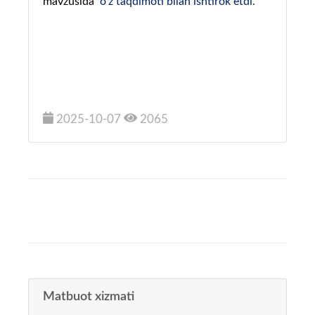
mavzusida
o'z taqdimoti bilan ishtirok etdi.
2025-10-07
2065
Matbuot xizmati