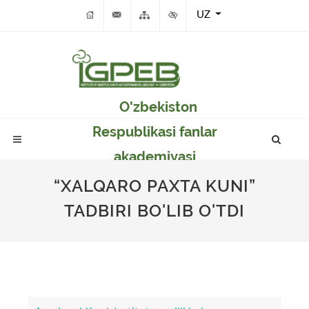
UZ
O'zbekiston
Respublikasi fanlar
akademiyasi
Genetika va o'simlikar
“XALQARO PAXTA KUNI”
eksperimental
TADBIRI BO'LIB O'TDI
biologiyasi instituti