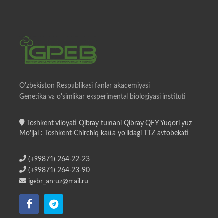
O'zbekiston Respublikasi fanlar akademiyasi
Genetika va o'simlikar eksperimental biologiyasi instituti
Toshkent viloyati Qibray tumani Qibray QFY Yuqori yuz
Mo'ljal : Toshkent-Chirchiq katta yo'lidagi TTZ avtobekati
(+99871) 264-22-23
(+99871) 264-23-90
igebr_anruz@mail.ru