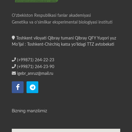
O'zbekiston Respublikasi fanlar akademiyasi
Genetika va o'simlikar eksperimental biologiyasi instituti
Toshkent viloyati Qibray tumani Qibray QFY Yuqori yuz
Mo'ljal : Toshkent-Chirchiq katta yo'lidagi TTZ avtobekati
(+99871) 264-22-23
(+99871) 264-23-90
igebr_anruz@mail.ru
Bizning manzilimiz