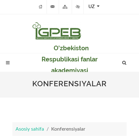
UZ
O'zbekiston
Respublikasi fanlar
akademiyasi
Genetika va o'simlikar
KONFERENSIYALAR
eksperimental
biologiyasi instituti
Asosiy sahifa
Konferensiyalar