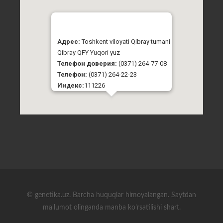
Адрес:
Toshkent viloyati Qibray tumani
Qibray QFY Yuqori yuz
Телефон доверия:
(0371) 264-77-08
Телефон:
(0371) 264-22-23
Индекс:
111226
© genetika.uz. Barcha huquqlar himoyalangan. Saytdan
ma'lumot olinganda manba koʻrsatilishi shart.