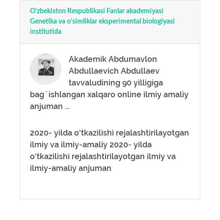
O‘zbekiston Respublikasi Fanlar akademiyasi
Genetika va o'simliklar eksperimental biologiyasi
institutida
Аkademik Аbdumavlon
Аbdullaevich Аbdullaev
tavvaludining 90 yilligiga
bagʼishlangan xalqaro online ilmiy amaliy
anjuman ...
2020- yilda o‘tkazilishi rejalashtirilayotgan
ilmiy va ilmiy-amaliy 2020- yilda
o‘tkazilishi rejalashtirilayotgan ilmiy va
ilmiy-amaliy anjuman